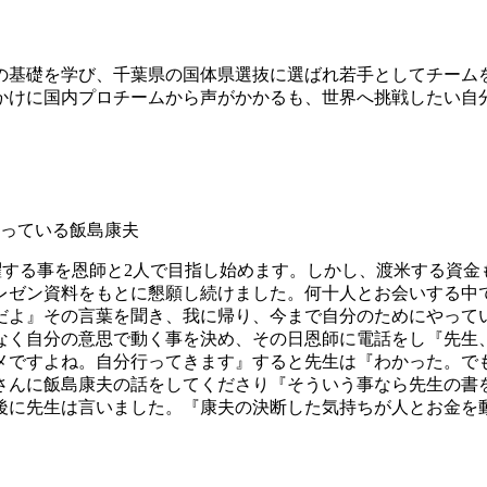
の基礎を学び、千葉県の国体県選抜に選ばれ若手としてチームを
っかけに国内プロチームから声がかかるも、世界へ挑戦したい自
躍する事を恩師と2人で目指し始めます。しかし、渡米する資
レゼン資料をもとに懇願し続けました。何十人とお会いする中
だよ』その言葉を聞き、我に帰り、今まで自分のためにやって
なく自分の意思で動く事を決め、その日恩師に電話をし『先生
メですよね。自分行ってきます』すると先生は『わかった。で
さんに飯島康夫の話をしてくださり『そういう事なら先生の書
。その後に先生は言いました。『康夫の決断した気持ちが人とお金