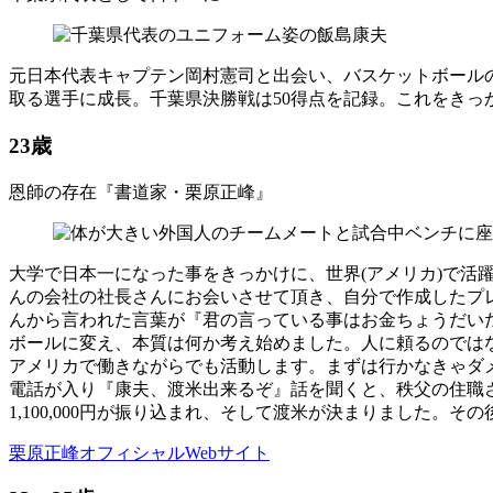
元日本代表キャプテン岡村憲司と出会い、バスケットボール
取る選手に成長。千葉県決勝戦は50得点を記録。これをき
23歳
恩師の存在『書道家・栗原正峰』
大学で日本一になった事をきっかけに、世界(アメリカ)で活
んの会社の社長さんにお会いさせて頂き、自分で作成したプ
んから言われた言葉が『君の言っている事はお金ちょうだい
ボールに変え、本質は何か考え始めました。人に頼るのでは
アメリカで働きながらでも活動します。まずは行かなきゃダ
電話が入り『康夫、渡米出来るぞ』話を聞くと、秩父の住職
1,100,000円が振り込まれ、そして渡米が決まりました
栗原正峰オフィシャルWebサイト