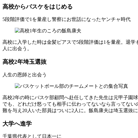
高校からバスケをはじめる
5段階評価で1を量産し警察にお世話になったヤンチャ時代
高校に入学した時は金髪ピアスで5段階評価は1を量産。退
人に出会う。
高校2年埼玉選抜
人生の恩師と出会う
高校2年の時にバスケ部顧問へ赴任してきた先生は元甲子園球
でも、どれだけ怒っても相手に伝わってないなら言ってない
難を与え20人いた部員はついに2人に。飯島康夫は埼玉選抜
大学へ進学
千葉県代表として日本一に