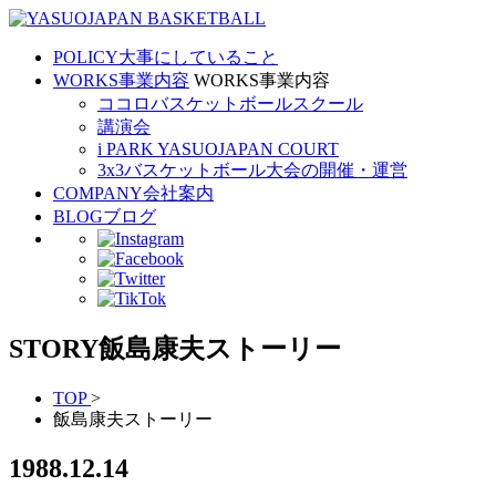
POLICY
大事にしていること
WORKS
事業内容
WORKS
事業内容
ココロバスケットボールスクール
講演会
i PARK YASUOJAPAN COURT
3x3バスケットボール大会の開催・運営
COMPANY
会社案内
BLOG
ブログ
STORY
飯島康夫ストーリー
TOP
>
飯島康夫ストーリー
1988.12.14