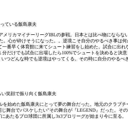
アメリカマイナーリーグIBLの参戦。日本とは比べ物になら
きた。心が砕けそうになった。。逆境こそ自分のやるべき事は何
て一番早く体育館に来てシュート練習をし始めた。試合に出れ
１分だけでも試合に出場したら100%でシュートを決めると決
た。いつどんな時でも逆境はやってくる。その時に自分のやる
トボールを始めた飯島康夫にとって夢の舞台だった。地元のクラブ
同じ舞台でバスケしたい"その舞台が『LEGEND』だった。そ
にあたるプロ球団に所属し3x3プロリーグが始まり今に至る。