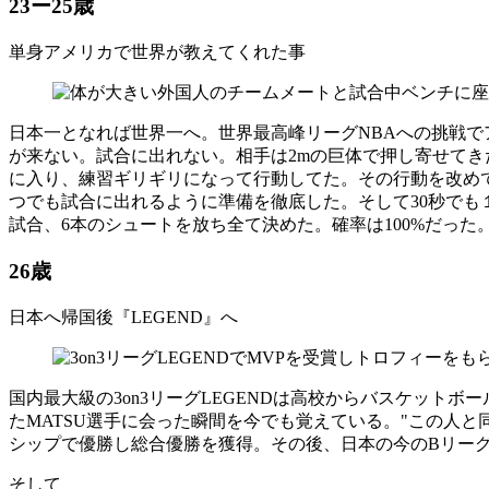
23ー25歳
単身アメリカで世界が教えてくれた事
日本一となれば世界一へ。世界最高峰リーグNBAへの挑戦で
が来ない。試合に出れない。相手は2mの巨体で押し寄せて
に入り、練習ギリギリになって行動してた。その行動を改め
つでも試合に出れるように準備を徹底した。そして30秒でも
試合、6本のシュートを放ち全て決めた。確率は100%だっ
26歳
日本へ帰国後『LEGEND』へ
国内最大級の3on3リーグLEGENDは高校からバスケッ
たMATSU選手に会った瞬間を今でも覚えている。"この人と
シップで優勝し総合優勝を獲得。その後、日本の今のBリーグ
そして